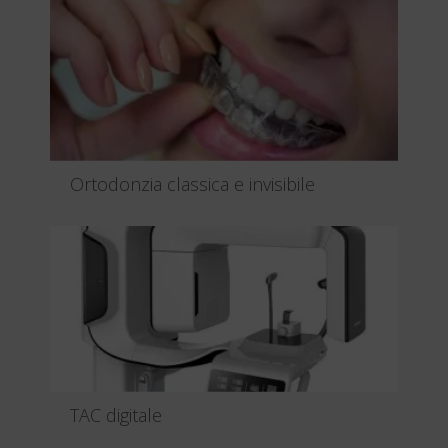
rappresenta il ...
Leggi tutto
Ortodonzia classica e invisibile
Sorridi in sicurezza grazie ad INVISALIGN®.
Un’alternativa traspare...
Leggi tutto
TAC digitale
Dal 2020 il nostro studio si è dotato di una TAC