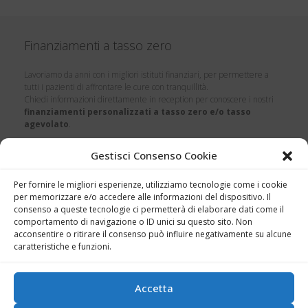
Finanziamenti a tasso zero
Lavoriamo da anni con i migliori istituti finanziari, per permettere a
tutti i pazienti di affrontare le cure con tranquillità.
Chiedi informazioni direttamente in reception per conoscere i nostri
finanziamenti personalizzati a tasso zero e/o tasso
agevolato
.
Gestisci Consenso Cookie
Cerca nel sito
Per fornire le migliori esperienze, utilizziamo tecnologie come i cookie
per memorizzare e/o accedere alle informazioni del dispositivo. Il
consenso a queste tecnologie ci permetterà di elaborare dati come il
comportamento di navigazione o ID unici su questo sito. Non
acconsentire o ritirare il consenso può influire negativamente su alcune
Disclaimer
caratteristiche e funzioni.
Questo sito non rappresenta una testata giornalistica, in quanto
viene aggiornato senza nessuna periodicità. Pertanto, non può
Accetta
considerarsi un prodotto editoriale ai sensi della Legge n. 62 del
7.03.2001.