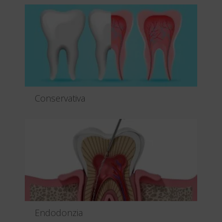
digitale Pax-i 3D Sm...
Leggi tutto
Conservativa
Piccoli trattamenti e interventi per ripristinare
l’integrità ...
Leggi tutto
Endodonzia